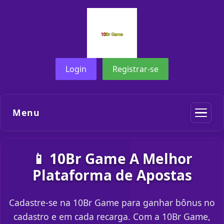
Login
Registrar-se
Menu
📱 10Br Game A Melhor
Plataforma de Apostas
Cadastre-se na 10Br Game para ganhar bônus no
cadastro e em cada recarga. Com a 10Br Game,