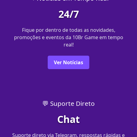
24/7
Fique por dentro de todas as novidades,
promoções e eventos da 10Br Game em tempo
real!
Ver Notícias
💬 Suporte Direto
Chat
Suporte direto via Telegram, respostas rápidas e