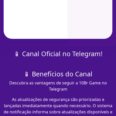
📱 Canal Oficial no Telegram!
📱 Benefícios do Canal
Descubra as vantagens de seguir a 10Br Game no
Telegram
As atualizações de segurança são priorizadas e
lançadas imediatamente quando necessário. O sistema
de notificação informa sobre atualizações disponíveis e