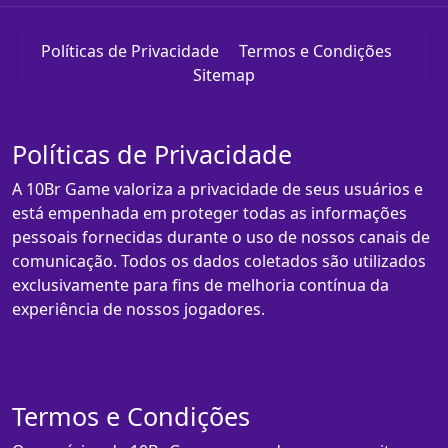
Políticas de Privacidade
Termos e Condições
Sitemap
Políticas de Privacidade
A 10Br Game valoriza a privacidade de seus usuários e
está empenhada em proteger todas as informações
pessoais fornecidas durante o uso de nossos canais de
comunicação. Todos os dados coletados são utilizados
exclusivamente para fins de melhoria contínua da
experiência de nossos jogadores.
Termos e Condições