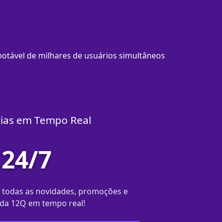
 notável de milhares de usuários simultâneos
cias em Tempo Real
24/7
e todas as novidades, promoções e
da 12Q em tempo real!