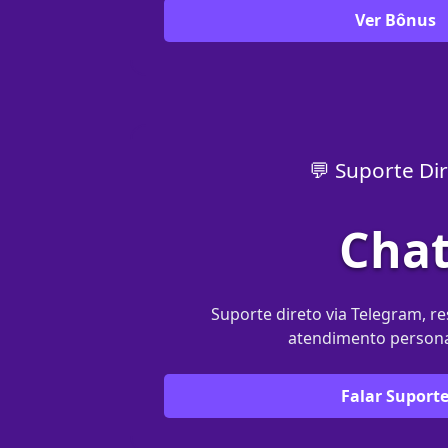
Ver Bônus
💬 Suporte Di
Cha
Suporte direto via Telegram, r
atendimento persona
Falar Suport