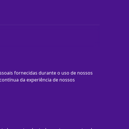
ssoais fornecidas durante o uso de nossos
 contínua da experiência de nossos