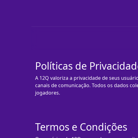
Políticas de Privacida
A 12Q valoriza a privacidade de seus usuár
canais de comunicação. Todos os dados cole
jogadores.
Termos e Condições