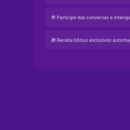
💬 Participe das conversas e interaj
🎁 Receba bônus exclusivos autom