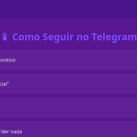
📱 Como Seguir no Telegram
ositivo
ial"
erder nada