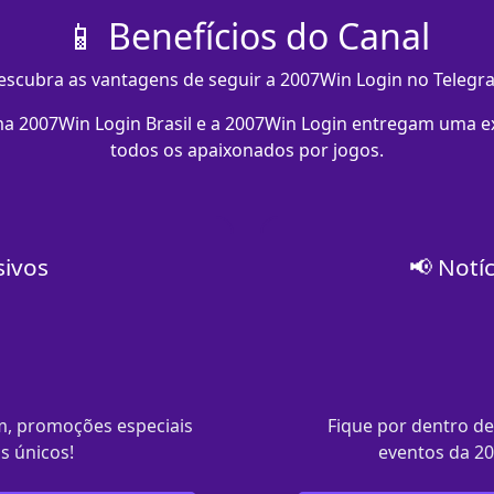
📱 Benefícios do Canal
escubra as vantagens de seguir a 2007Win Login no Telegr
ma 2007Win Login Brasil e a 2007Win Login entregam uma ex
todos os apaixonados por jogos.
sivos
📢 Notí
m, promoções especiais
Fique por dentro d
s únicos!
eventos da 2