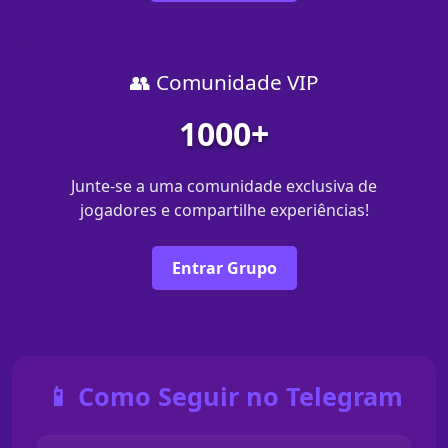
👥 Comunidade VIP
1000+
Junte-se a uma comunidade exclusiva de
jogadores e compartilhe experiências!
Entrar Grupo
📱 Como Seguir no Telegram