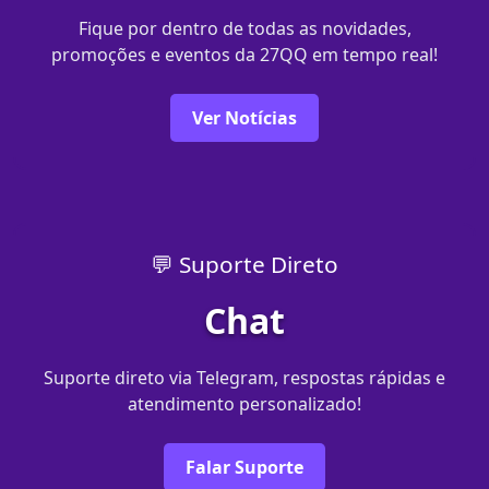
Fique por dentro de todas as novidades,
promoções e eventos da 27QQ em tempo real!
Ver Notícias
💬 Suporte Direto
Chat
Suporte direto via Telegram, respostas rápidas e
atendimento personalizado!
Falar Suporte