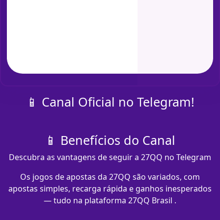
📱 Canal Oficial no Telegram!
📱 Benefícios do Canal
Descubra as vantagens de seguir a 27QQ no Telegram
Os jogos de apostas da 27QQ são variados, com
apostas simples, recarga rápida e ganhos inesperados
— tudo na plataforma 27QQ Brasil .