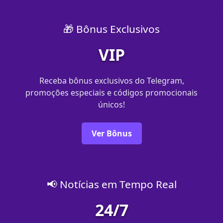
🎁 Bônus Exclusivos
VIP
Receba bônus exclusivos do Telegram,
promoções especiais e códigos promocionais
únicos!
Ver Bônus
📢 Notícias em Tempo Real
24/7