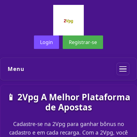
Login
Registrar-se
Menu
📱 2Vpg A Melhor Plataforma
de Apostas
Cadastre-se na 2Vpg para ganhar bônus no
cadastro e em cada recarga. Com a 2Vpg, você