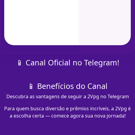
📱 Canal Oficial no Telegram!
📱 Benefícios do Canal
Descubra as vantagens de seguir a 2Vpg no Telegram
Para quem busca diversão e prêmios incríveis, a 2Vpg é
a escolha certa — comece agora sua nova jornada!