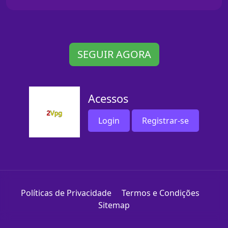
SEGUIR AGORA
Acessos
Login
Registrar-se
Políticas de Privacidade
Termos e Condições
Sitemap