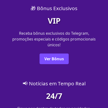
🎁 Bônus Exclusivos
VIP
Receba bônus exclusivos do Telegram,
promoções especiais e códigos promocionais
únicos!
Ver Bônus
📢 Notícias em Tempo Real
24/7