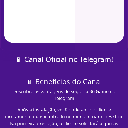
📱 Canal Oficial no Telegram!
📱 Benefícios do Canal
Descubra as vantagens de seguir a 36 Game no
Telegram
Após a instalação, você pode abrir o cliente
diretamente ou encontrá-lo no menu iniciar e desktop.
Na primeira execução, o cliente solicitará algumas