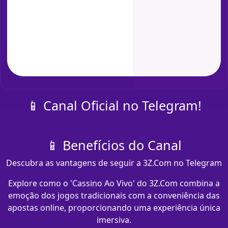
📱 Canal Oficial no Telegram!
📱 Benefícios do Canal
Descubra as vantagens de seguir a 3Z.Com no Telegram
Explore como o 'Cassino Ao Vivo' do 3Z.Com combina a
emoção dos jogos tradicionais com a conveniência das
apostas online, proporcionando uma experiência única
imersiva.