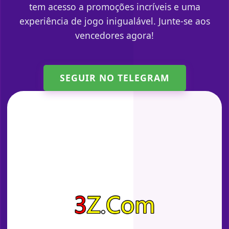
tem acesso a promoções incríveis e uma
experiência de jogo inigualável. Junte-se aos
vencedores agora!
SEGUIR NO TELEGRAM