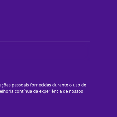
ações pessoais fornecidas durante o uso de
elhoria contínua da experiência de nossos