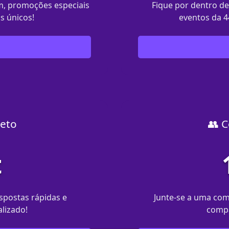
m, promoções especiais
Fique por dentro d
s únicos!
eventos da 4
reto
👥 
t
espostas rápidas e
Junte-se a uma com
lizado!
compa