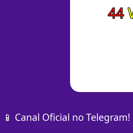
📱 Canal Oficial no Telegram!