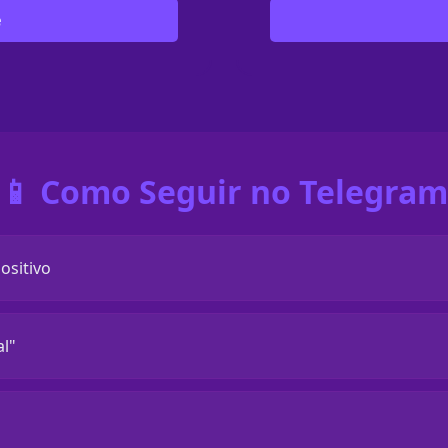
e
📱 Como Seguir no Telegram
ositivo
al"