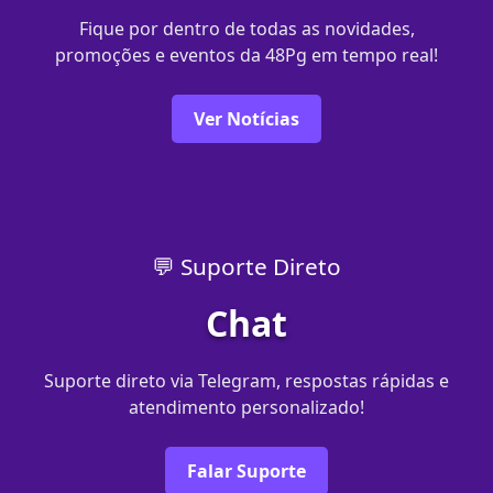
Fique por dentro de todas as novidades,
promoções e eventos da 48Pg em tempo real!
Ver Notícias
💬 Suporte Direto
Chat
Suporte direto via Telegram, respostas rápidas e
atendimento personalizado!
Falar Suporte