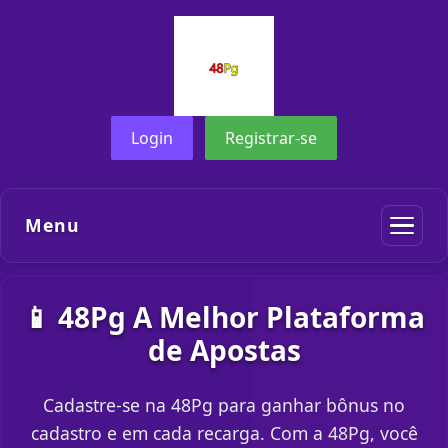
Login
Registrar-se
Menu
📱 48Pg A Melhor Plataforma
de Apostas
Cadastre-se na 48Pg para ganhar bônus no
cadastro e em cada recarga. Com a 48Pg, você