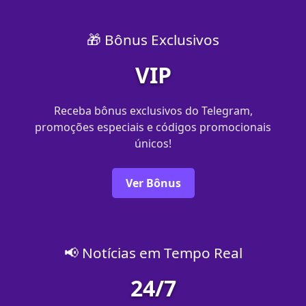
🎁 Bônus Exclusivos
VIP
Receba bônus exclusivos do Telegram,
promoções especiais e códigos promocionais
únicos!
Ver Bônus
📢 Notícias em Tempo Real
24/7