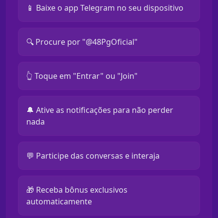
📱 Baixe o app Telegram no seu dispositivo
🔍 Procure por "@48PgOficial"
👆 Toque em "Entrar" ou "Join"
🔔 Ative as notificações para não perder
nada
💬 Participe das conversas e interaja
🎁 Receba bônus exclusivos
automaticamente