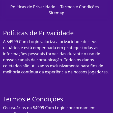
Políticas de Privacidade
Termos e Condições
Sitemap
Políticas de Privacidade
A 54999 Com Login valoriza a privacidade de seus
usuários e está empenhada em proteger todas as
informações pessoais fornecidas durante o uso de
nossos canais de comunicação. Todos os dados
coletados são utilizados exclusivamente para fins de
melhoria contínua da experiência de nossos jogadores.
Termos e Condições
Os usuários da 54999 Com Login concordam em