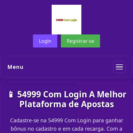
Login
Registrar-se
Menu
📱 54999 Com Login A Melhor
Plataforma de Apostas
Cadastre-se na 54999 Com Login para ganhar
bônus no cadastro e em cada recarga. Com a