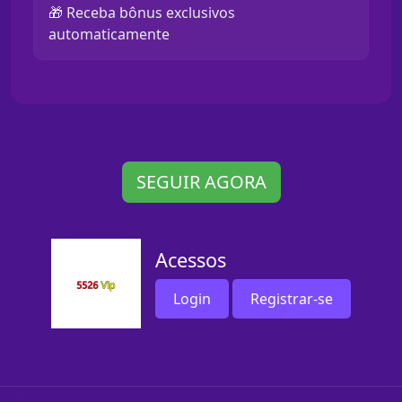
🎁 Receba bônus exclusivos
automaticamente
SEGUIR AGORA
Acessos
Login
Registrar-se