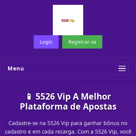
Login
Registrar-se
Menu
📱 5526 Vip A Melhor
Plataforma de Apostas
Cadastre-se na 5526 Vip para ganhar bônus no
cadastro e em cada recarga. Com a 5526 Vip, você