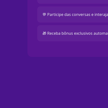
💬 Participe das conversas e interaj
🎁 Receba bônus exclusivos autom