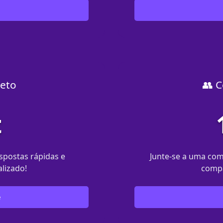
reto
👥 
t
espostas rápidas e
Junte-se a uma com
lizado!
compa
e