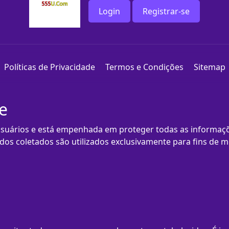
Login
Registrar-se
Políticas de Privacidade
Termos e Condições
Sitemap
de
 usuários e está empenhada em proteger todas as informaçõ
os coletados são utilizados exclusivamente para fins de m