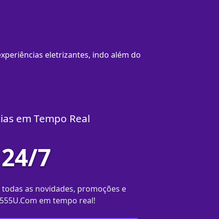
periências eletrizantes, indo além do
cias em Tempo Real
24/7
e todas as novidades, promoções e
 555U.Com em tempo real!