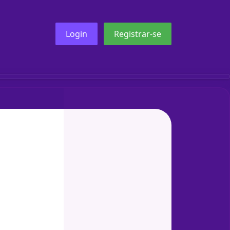
Login
Registrar-se