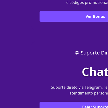
e códigos promocionai
Ver Bônus
💬 Suporte Di
Cha
Suporte direto via Telegram, r
atendimento persona
Falar Suport