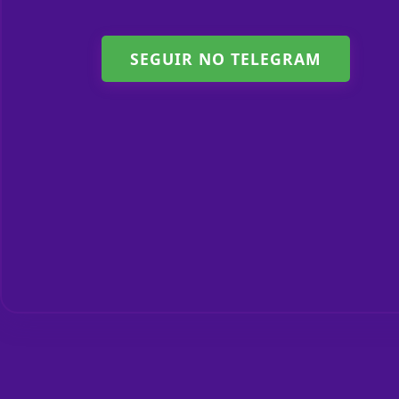
SEGUIR NO TELEGRAM