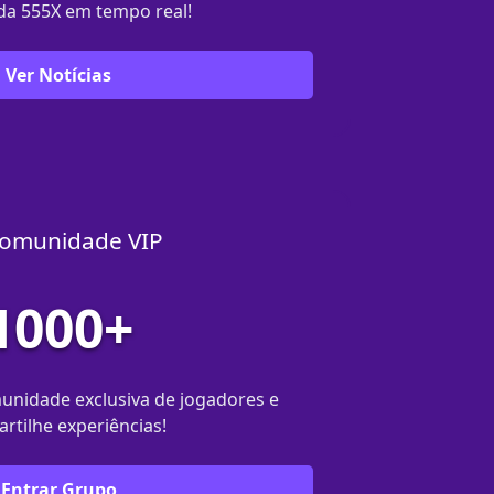
da 555X em tempo real!
Ver Notícias
Comunidade VIP
1000+
unidade exclusiva de jogadores e
rtilhe experiências!
Entrar Grupo