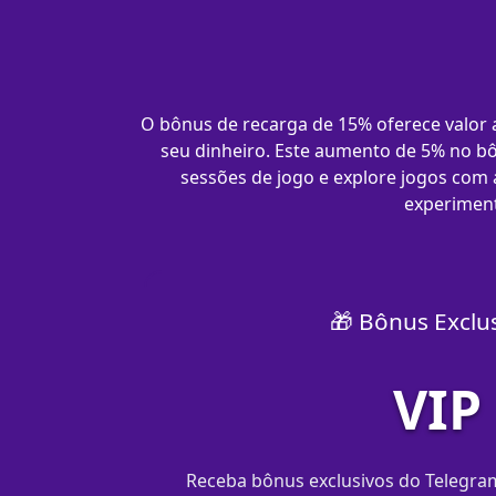
O bônus de recarga de 15% oferece valor 
seu dinheiro. Este aumento de 5% no bô
sessões de jogo e explore jogos com 
experiment
🎁 Bônus Exclu
VIP
Receba bônus exclusivos do Telegra