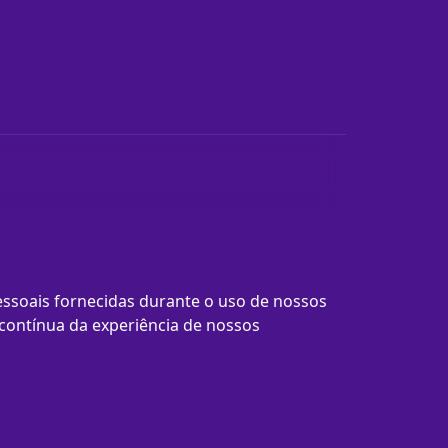
essoais fornecidas durante o uso de nossos
 contínua da experiência de nossos