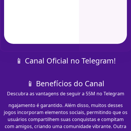
📱 Canal Oficial no Telegram!
📱 Benefícios do Canal
Descubra as vantagens de seguir a 55M no Telegram
ngajamento é garantido. Além disso, muitos desses
jogos incorporam elementos sociais, permitindo que os
usuários compartilhem suas conquistas e compitam
com amigos, criando uma comunidade vibrante. Outra