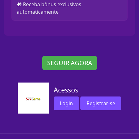
🎁 Receba bônus exclusivos
automaticamente
SEGUIR AGORA
Acessos
Login
Registrar-se