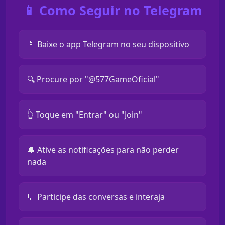
📱 Como Seguir no Telegram
📱 Baixe o app Telegram no seu dispositivo
🔍 Procure por "@577GameOficial"
👆 Toque em "Entrar" ou "Join"
🔔 Ative as notificações para não perder
nada
💬 Participe das conversas e interaja