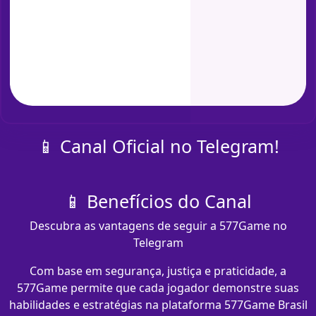
📱 Canal Oficial no Telegram!
📱 Benefícios do Canal
Descubra as vantagens de seguir a 577Game no
Telegram
Com base em segurança, justiça e praticidade, a
577Game permite que cada jogador demonstre suas
habilidades e estratégias na plataforma 577Game Brasil