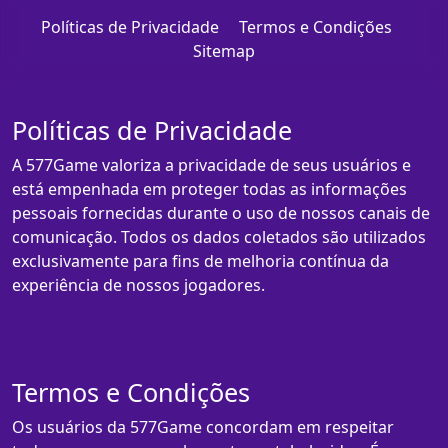
Políticas de Privacidade
Termos e Condições
Sitemap
Políticas de Privacidade
A 577Game valoriza a privacidade de seus usuários e
está empenhada em proteger todas as informações
pessoais fornecidas durante o uso de nossos canais de
comunicação. Todos os dados coletados são utilizados
exclusivamente para fins de melhoria contínua da
experiência de nossos jogadores.
Termos e Condições
Os usuários da 577Game concordam em respeitar