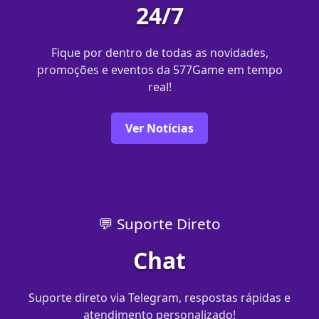
24/7
Fique por dentro de todas as novidades,
promoções e eventos da 577Game em tempo
real!
Ver Notícias
💬 Suporte Direto
Chat
Suporte direto via Telegram, respostas rápidas e
atendimento personalizado!