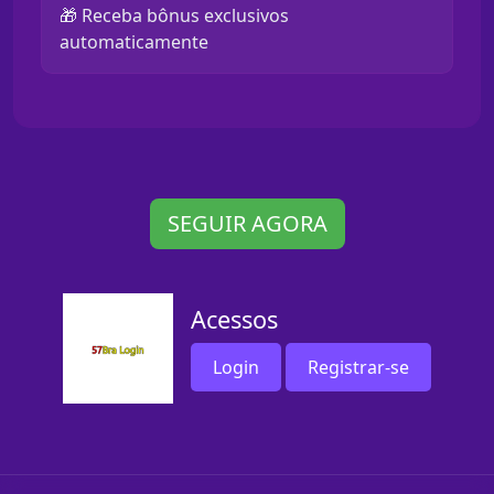
🎁 Receba bônus exclusivos
automaticamente
SEGUIR AGORA
Acessos
Login
Registrar-se