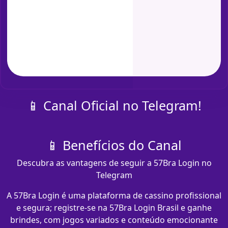
📱 Canal Oficial no Telegram!
📱 Benefícios do Canal
Descubra as vantagens de seguir a 57Bra Login no
Telegram
A 57Bra Login é uma plataforma de cassino profissional
e segura; registre-se na 57Bra Login Brasil e ganhe
brindes, com jogos variados e conteúdo emocionante