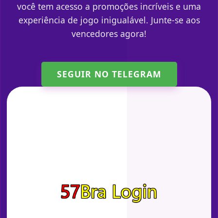
você tem acesso a promoções incríveis e uma
experiência de jogo inigualável. Junte-se aos
vencedores agora!
SEGUIR NO TELEGRAM