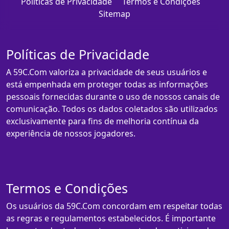
Políticas de Privacidade
Termos e Condições
Sitemap
Políticas de Privacidade
A 59C.Com valoriza a privacidade de seus usuários e
está empenhada em proteger todas as informações
pessoais fornecidas durante o uso de nossos canais de
comunicação. Todos os dados coletados são utilizados
exclusivamente para fins de melhoria contínua da
experiência de nossos jogadores.
Termos e Condições
Os usuários da 59C.Com concordam em respeitar todas
as regras e regulamentos estabelecidos. É importante