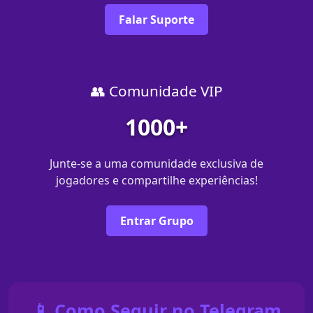
Falar Suporte
👥 Comunidade VIP
1000+
Junte-se a uma comunidade exclusiva de
jogadores e compartilhe experiências!
Entrar Grupo
📱 Como Seguir no Telegram