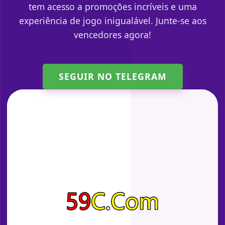
tem acesso a promoções incríveis e uma
experiência de jogo inigualável. Junte-se aos
vencedores agora!
SEGUIR NO TELEGRAM