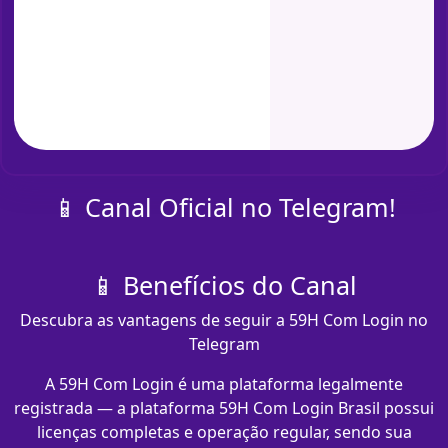
📱 Canal Oficial no Telegram!
📱 Benefícios do Canal
Descubra as vantagens de seguir a 59H Com Login no
Telegram
A 59H Com Login é uma plataforma legalmente
registrada — a plataforma 59H Com Login Brasil possui
licenças completas e operação regular, sendo sua