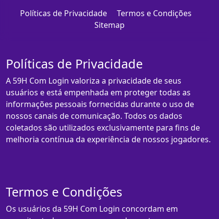
Políticas de Privacidade
Termos e Condições
Sitemap
Políticas de Privacidade
A 59H Com Login valoriza a privacidade de seus
usuários e está empenhada em proteger todas as
informações pessoais fornecidas durante o uso de
nossos canais de comunicação. Todos os dados
coletados são utilizados exclusivamente para fins de
melhoria contínua da experiência de nossos jogadores.
Termos e Condições
Os usuários da 59H Com Login concordam em