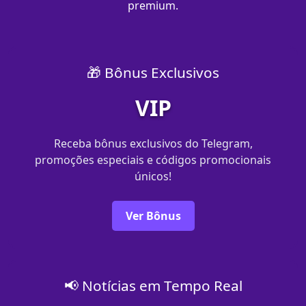
premium.
🎁 Bônus Exclusivos
VIP
Receba bônus exclusivos do Telegram,
promoções especiais e códigos promocionais
únicos!
Ver Bônus
📢 Notícias em Tempo Real