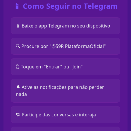
📱 Como Seguir no Telegram
📱 Baixe o app Telegram no seu dispositivo
🔍 Procure por "@59R PlataformaOficial"
👆 Toque em "Entrar" ou "Join"
🔔 Ative as notificações para não perder
nada
💬 Participe das conversas e interaja