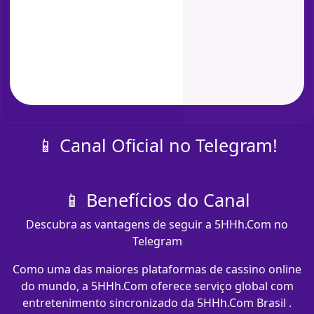
📱 Canal Oficial no Telegram!
📱 Benefícios do Canal
Descubra as vantagens de seguir a 5HHh.Com no
Telegram
Como uma das maiores plataformas de cassino online
do mundo, a 5HHh.Com oferece serviço global com
entretenimento sincronizado da 5HHh.Com Brasil .