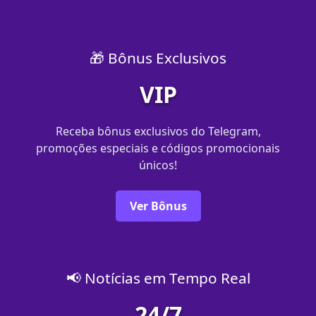
🎁 Bônus Exclusivos
VIP
Receba bônus exclusivos do Telegram,
promoções especiais e códigos promocionais
únicos!
Ver Bônus
📢 Notícias em Tempo Real
24/7