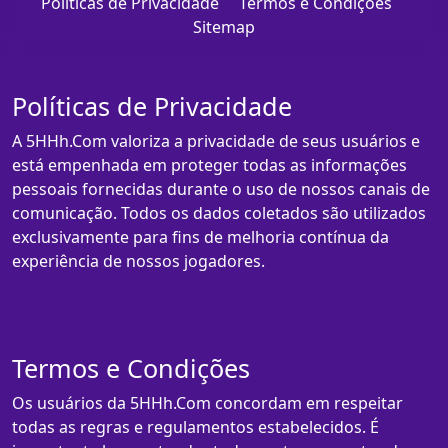
Políticas de Privacidade
Termos e Condições
Sitemap
Políticas de Privacidade
A 5HHh.Com valoriza a privacidade de seus usuários e
está empenhada em proteger todas as informações
pessoais fornecidas durante o uso de nossos canais de
comunicação. Todos os dados coletados são utilizados
exclusivamente para fins de melhoria contínua da
experiência de nossos jogadores.
Termos e Condições
Os usuários da 5HHh.Com concordam em respeitar
todas as regras e regulamentos estabelecidos. É