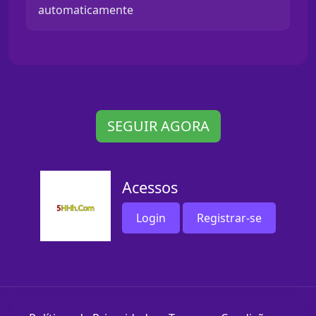
automaticamente
SEGUIR AGORA
Acessos
Login
Registrar-se