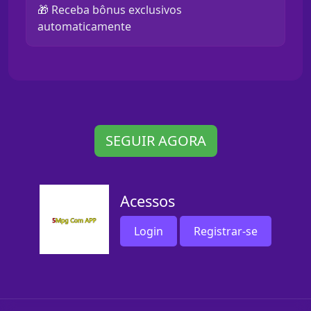
🎁 Receba bônus exclusivos
automaticamente
SEGUIR AGORA
Acessos
Login
Registrar-se