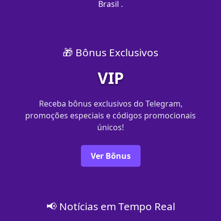
Brasil .
🎁 Bônus Exclusivos
VIP
Receba bônus exclusivos do Telegram,
promoções especiais e códigos promocionais
únicos!
Ver Bônus
📢 Notícias em Tempo Real