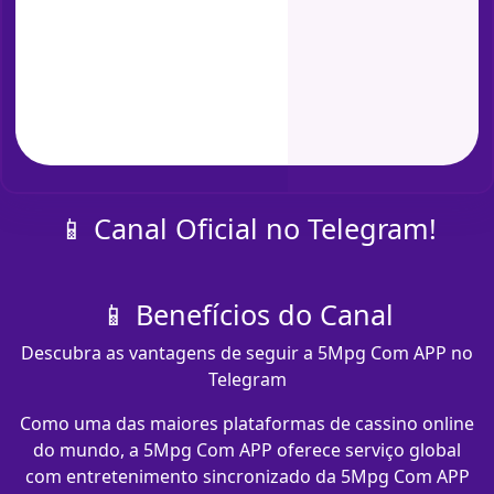
📱 Canal Oficial no Telegram!
📱 Benefícios do Canal
Descubra as vantagens de seguir a 5Mpg Com APP no
Telegram
Como uma das maiores plataformas de cassino online
do mundo, a 5Mpg Com APP oferece serviço global
com entretenimento sincronizado da 5Mpg Com APP