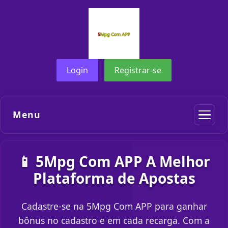
Login
Registrar-se
Menu
📱 5Mpg Com APP A Melhor
Plataforma de Apostas
Cadastre-se na 5Mpg Com APP para ganhar
bônus no cadastro e em cada recarga. Com a