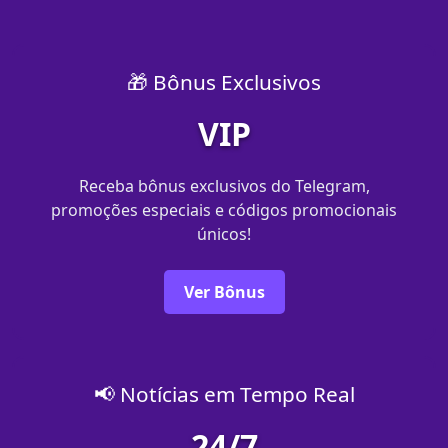
🎁 Bônus Exclusivos
VIP
Receba bônus exclusivos do Telegram,
promoções especiais e códigos promocionais
únicos!
Ver Bônus
📢 Notícias em Tempo Real
24/7