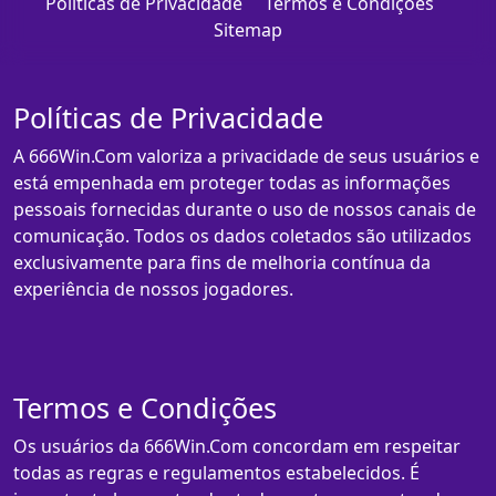
Políticas de Privacidade
Termos e Condições
Sitemap
Políticas de Privacidade
A 666Win.Com valoriza a privacidade de seus usuários e
está empenhada em proteger todas as informações
pessoais fornecidas durante o uso de nossos canais de
comunicação. Todos os dados coletados são utilizados
exclusivamente para fins de melhoria contínua da
experiência de nossos jogadores.
Termos e Condições
Os usuários da 666Win.Com concordam em respeitar
todas as regras e regulamentos estabelecidos. É