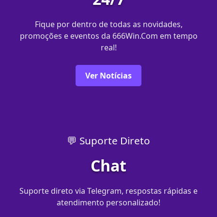
Fique por dentro de todas as novidades,
promoções e eventos da 666Win.Com em tempo
real!
Ver Notícias
💬 Suporte Direto
Chat
Suporte direto via Telegram, respostas rápidas e
atendimento personalizado!