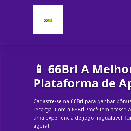
📱 66Brl A Melho
Plataforma de A
Cadastre-se na 66Brl para ganhar bônu
recarga. Com a 66Brl, você tem acesso a
uma experiência de jogo inigualável. J
agora!