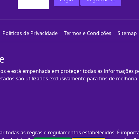
Políticas de Privacidade
Termos e Condições
Sitemap
de
ários e está empenhada em proteger todas as informações p
tados são utilizados exclusivamente para fins de melhoria
r todas as regras e regulamentos estabelecidos. É importa