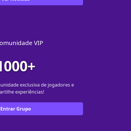
Comunidade VIP
1000+
unidade exclusiva de jogadores e
rtilhe experiências!
Entrar Grupo