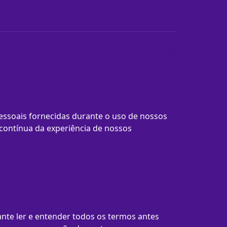
essoais fornecidas durante o uso de nossos
 contínua da experiência de nossos
nte ler e entender todos os termos antes