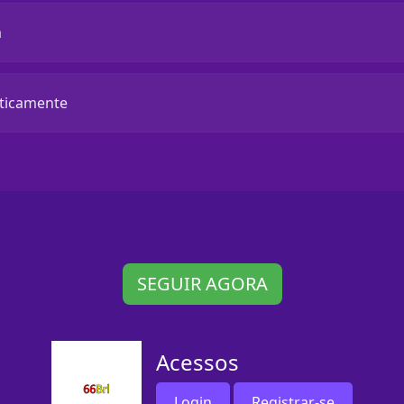
a
aticamente
SEGUIR AGORA
Acessos
Login
Registrar-se