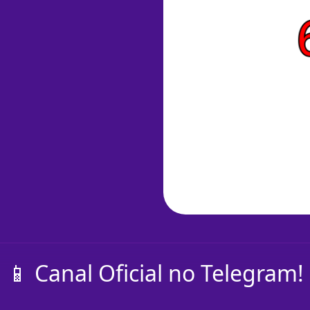
📱 Canal Oficial no Telegram!