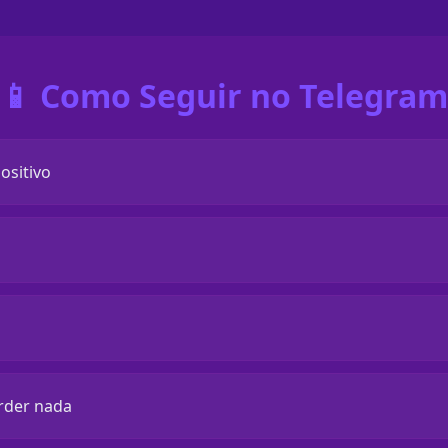
📱 Como Seguir no Telegram
ositivo
erder nada