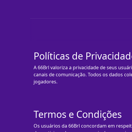
Políticas de Privacida
A 66Brl valoriza a privacidade de seus usu
canais de comunicação. Todos os dados cole
jogadores.
Termos e Condições
Os usuários da 66Brl concordam em respeita