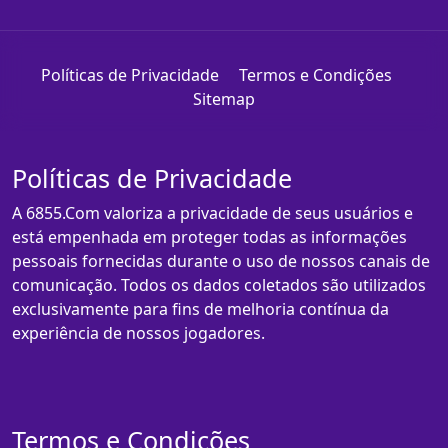
Políticas de Privacidade
Termos e Condições
Sitemap
Políticas de Privacidade
A 6855.Com valoriza a privacidade de seus usuários e
está empenhada em proteger todas as informações
pessoais fornecidas durante o uso de nossos canais de
comunicação. Todos os dados coletados são utilizados
exclusivamente para fins de melhoria contínua da
experiência de nossos jogadores.
Termos e Condições