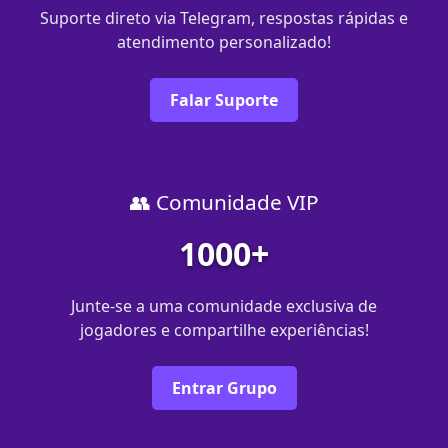
Suporte direto via Telegram, respostas rápidas e
atendimento personalizado!
Falar Suporte
👥 Comunidade VIP
1000+
Junte-se a uma comunidade exclusiva de
jogadores e compartilhe experiências!
Entrar Grupo