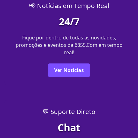
📢 Notícias em Tempo Real
24/7
Fique por dentro de todas as novidades,
promoções e eventos da 6855.Com em tempo
real!
Ver Notícias
💬 Suporte Direto
Chat