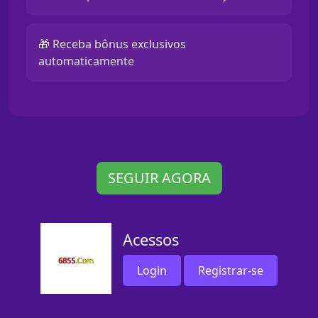
🎁 Receba bônus exclusivos
automaticamente
SEGUIR AGORA
Acessos
Login
Registrar-se