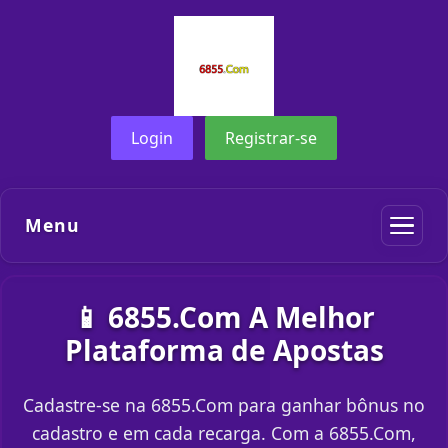
Login
Registrar-se
Menu
📱 6855.Com A Melhor
Plataforma de Apostas
Cadastre-se na 6855.Com para ganhar bônus no
cadastro e em cada recarga. Com a 6855.Com,