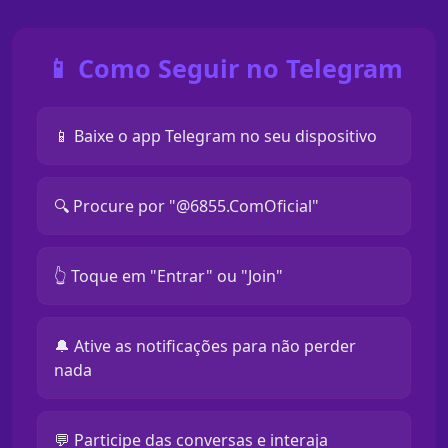
📱 Como Seguir no Telegram
📱 Baixe o app Telegram no seu dispositivo
🔍 Procure por "@6855.ComOficial"
👆 Toque em "Entrar" ou "Join"
🔔 Ative as notificações para não perder
nada
💬 Participe das conversas e interaja