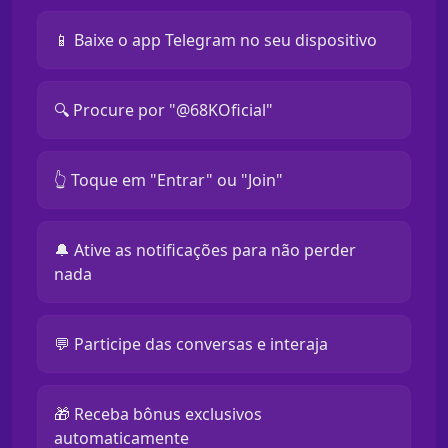
📱 Baixe o app Telegram no seu dispositivo
🔍 Procure por "@68KOficial"
👆 Toque em "Entrar" ou "Join"
🔔 Ative as notificações para não perder
nada
💬 Participe das conversas e interaja
🎁 Receba bônus exclusivos
automaticamente