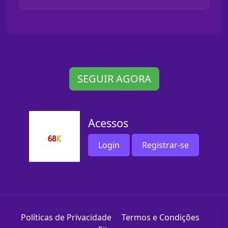
SEGUIR AGORA
Acessos
Login
Registrar-se
Políticas de Privacidade
Termos e Condições