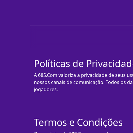
Políticas de Privacida
A 68S.Com valoriza a privacidade de seus u
nossos canais de comunicação. Todos os dad
jogadores.
Termos e Condições