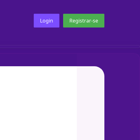
Login
Registrar-se