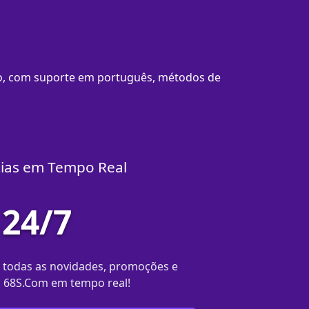
ro, com suporte em português, métodos de
cias em Tempo Real
24/7
e todas as novidades, promoções e
 68S.Com em tempo real!