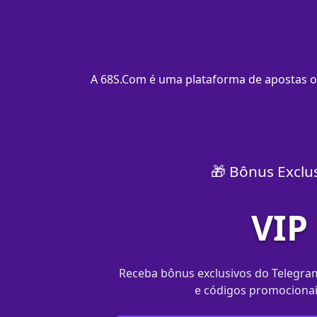
A 68S.Com é uma plataforma de apostas on
🎁 Bônus Exclu
VIP
Receba bônus exclusivos do Telegra
e códigos promocionai