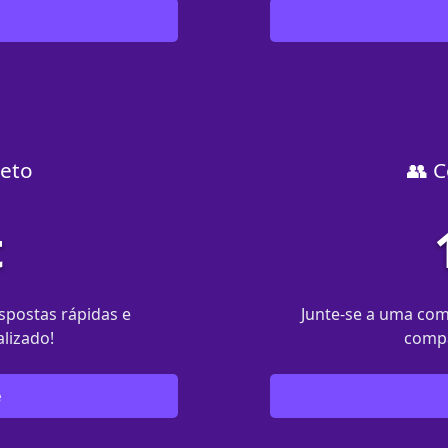
reto
👥 
t
espostas rápidas e
Junte-se a uma com
lizado!
compa
e