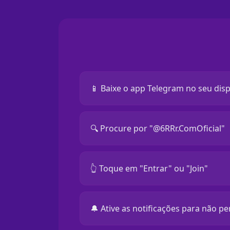
📱 Baixe o app Telegram no seu disp
🔍 Procure por "@6RRr.ComOficial"
👆 Toque em "Entrar" ou "Join"
🔔 Ative as notificações para não p