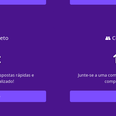
reto
👥 
t
espostas rápidas e
Junte-se a uma com
lizado!
compa
e