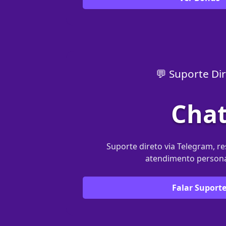
💬 Suporte Di
Cha
Suporte direto via Telegram, r
atendimento persona
Falar Suport