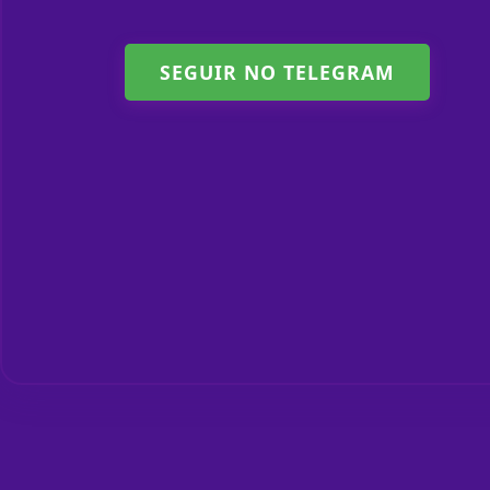
SEGUIR NO TELEGRAM