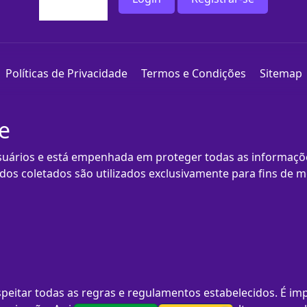
Políticas de Privacidade
Termos e Condições
Sitemap
de
usuários e está empenhada em proteger todas as informaçõ
os coletados são utilizados exclusivamente para fins de m
eitar todas as regras e regulamentos estabelecidos. É imp