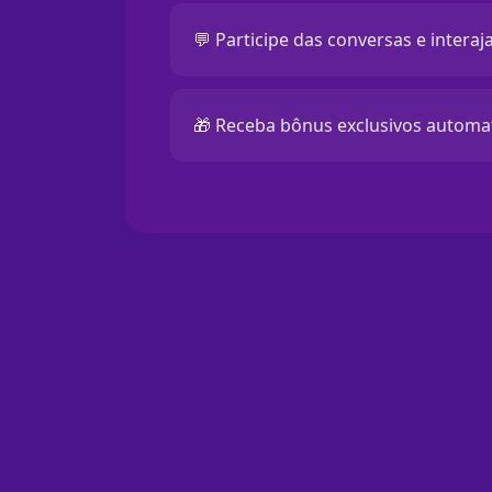
💬 Participe das conversas e interaj
🎁 Receba bônus exclusivos autom