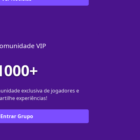
Comunidade VIP
1000+
unidade exclusiva de jogadores e
rtilhe experiências!
Entrar Grupo