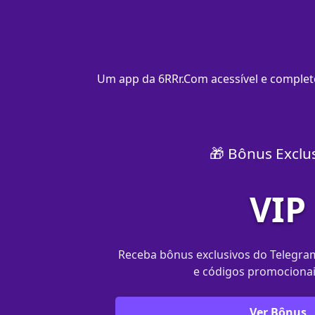
Um app da 6RRr.Com acessível e completo 
🎁 Bônus Exclu
VIP
Receba bônus exclusivos do Telegra
e códigos promocionai
Ver Bônus