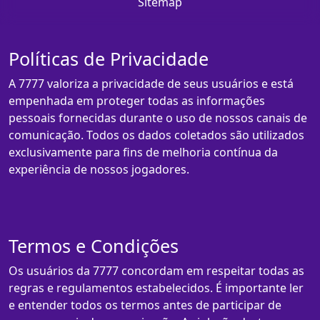
Sitemap
Políticas de Privacidade
A 7777 valoriza a privacidade de seus usuários e está
empenhada em proteger todas as informações
pessoais fornecidas durante o uso de nossos canais de
comunicação. Todos os dados coletados são utilizados
exclusivamente para fins de melhoria contínua da
experiência de nossos jogadores.
Termos e Condições
Os usuários da 7777 concordam em respeitar todas as
regras e regulamentos estabelecidos. É importante ler
e entender todos os termos antes de participar de