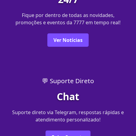
Fique por dentro de todas as novidades,
promoções e eventos da 7777 em tempo real!
Ver Notícias
💬 Suporte Direto
Chat
Suporte direto via Telegram, respostas rápidas e
atendimento personalizado!