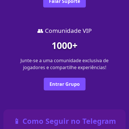
Falar Suporte
👥 Comunidade VIP
1000+
Junte-se a uma comunidade exclusiva de
jogadores e compartilhe experiências!
Entrar Grupo
📱 Como Seguir no Telegram