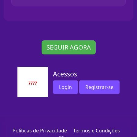
SEGUIR AGORA
Acessos
Login
Registrar-se
Políticas de Privacidade
Termos e Condições