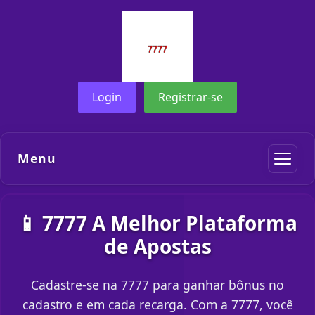
Login
Registrar-se
Menu
📱 7777 A Melhor Plataforma
de Apostas
Cadastre-se na 7777 para ganhar bônus no
cadastro e em cada recarga. Com a 7777, você