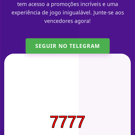
tem acesso a promoções incríveis e uma
experiência de jogo inigualável. Junte-se aos
vencedores agora!
SEGUIR NO TELEGRAM