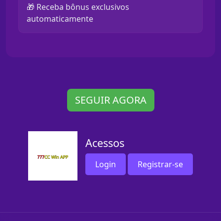
🎁 Receba bônus exclusivos
automaticamente
SEGUIR AGORA
Acessos
Login
Registrar-se