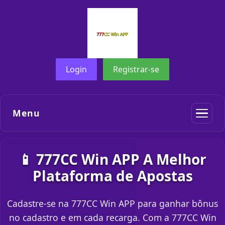
Login
Registrar-se
Menu
📱 777CC Win APP A Melhor
Plataforma de Apostas
Cadastre-se na 777CC Win APP para ganhar bônus
no cadastro e em cada recarga. Com a 777CC Win