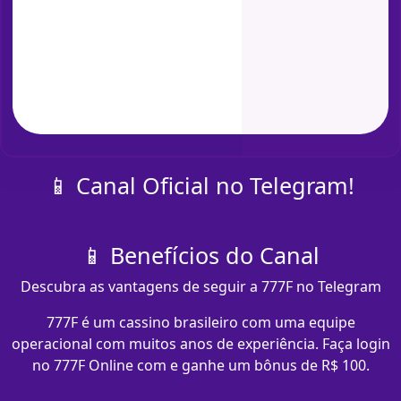
📱 Canal Oficial no Telegram!
📱 Benefícios do Canal
Descubra as vantagens de seguir a 777F no Telegram
777F é um cassino brasileiro com uma equipe
operacional com muitos anos de experiência. Faça login
no 777F Online com e ganhe um bônus de R$ 100.