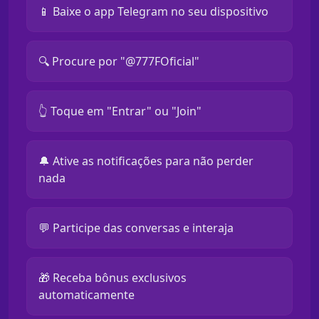
📱 Baixe o app Telegram no seu dispositivo
🔍 Procure por "@777FOficial"
👆 Toque em "Entrar" ou "Join"
🔔 Ative as notificações para não perder
nada
💬 Participe das conversas e interaja
🎁 Receba bônus exclusivos
automaticamente