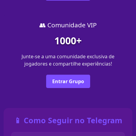
👥 Comunidade VIP
1000+
Junte-se a uma comunidade exclusiva de
jogadores e compartilhe experiências!
Entrar Grupo
📱 Como Seguir no Telegram