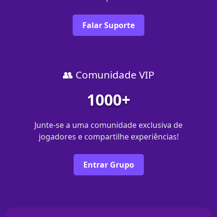
Falar Suporte
👥 Comunidade VIP
1000+
Junte-se a uma comunidade exclusiva de
jogadores e compartilhe experiências!
Entrar Grupo