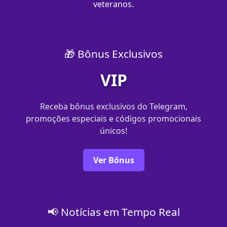
veteranos.
🎁 Bônus Exclusivos
VIP
Receba bônus exclusivos do Telegram,
promoções especiais e códigos promocionais
únicos!
Ver Bônus
📢 Notícias em Tempo Real