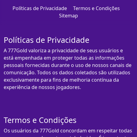
Políticas de Privacidade
Termos e Condições
Sitemap
Políticas de Privacidade
A 777Gold valoriza a privacidade de seus usuários e
está empenhada em proteger todas as informações
pessoais fornecidas durante o uso de nossos canais de
comunicação. Todos os dados coletados são utilizados
exclusivamente para fins de melhoria contínua da
experiência de nossos jogadores.
Termos e Condições
Os usuários da 777Gold concordam em respeitar todas