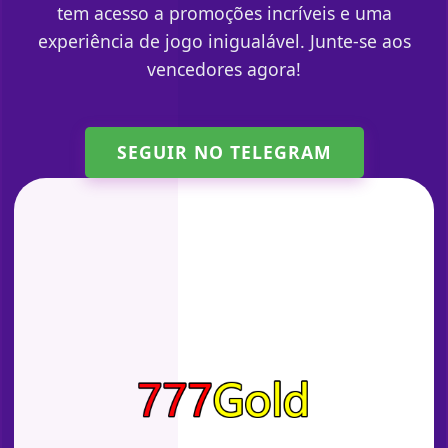
tem acesso a promoções incríveis e uma
experiência de jogo inigualável. Junte-se aos
vencedores agora!
SEGUIR NO TELEGRAM