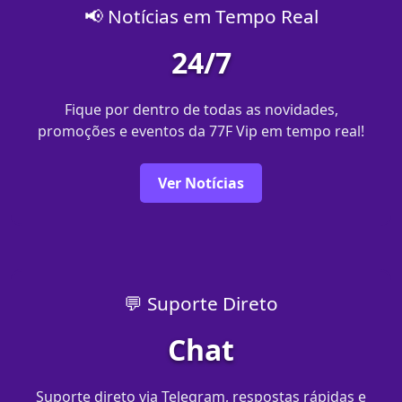
📢 Notícias em Tempo Real
24/7
Fique por dentro de todas as novidades,
promoções e eventos da 77F Vip em tempo real!
Ver Notícias
💬 Suporte Direto
Chat
Suporte direto via Telegram, respostas rápidas e