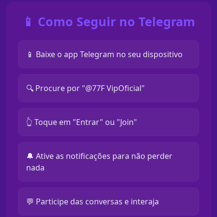
📱 Como Seguir no Telegram
📱 Baixe o app Telegram no seu dispositivo
🔍 Procure por "@77F VipOficial"
👆 Toque em "Entrar" ou "Join"
🔔 Ative as notificações para não perder
nada
💬 Participe das conversas e interaja