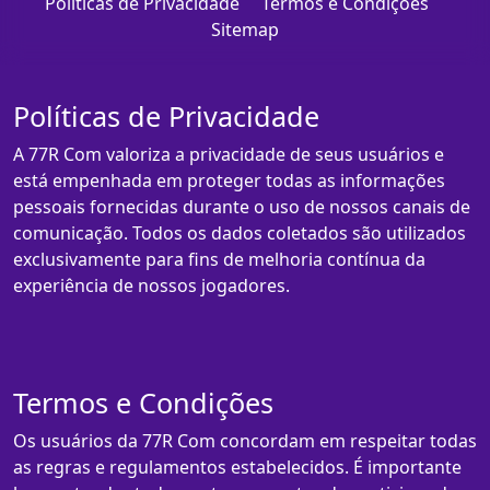
Políticas de Privacidade
Termos e Condições
Sitemap
Políticas de Privacidade
A 77R Com valoriza a privacidade de seus usuários e
está empenhada em proteger todas as informações
pessoais fornecidas durante o uso de nossos canais de
comunicação. Todos os dados coletados são utilizados
exclusivamente para fins de melhoria contínua da
experiência de nossos jogadores.
Termos e Condições
Os usuários da 77R Com concordam em respeitar todas
as regras e regulamentos estabelecidos. É importante