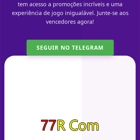
tem acesso a promoções incríveis e uma
experiência de jogo inigualável. Junte-se aos
vencedores agora!
SEGUIR NO TELEGRAM