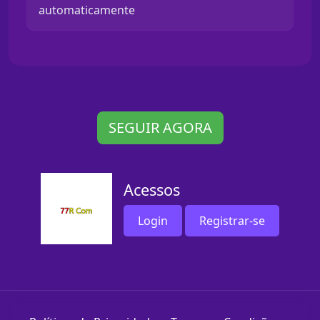
automaticamente
SEGUIR AGORA
Acessos
Login
Registrar-se