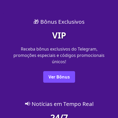
🎁 Bônus Exclusivos
VIP
Receba bônus exclusivos do Telegram,
promoções especiais e códigos promocionais
únicos!
Ver Bônus
📢 Notícias em Tempo Real
24/7