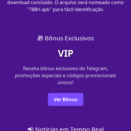
download concluído. O arquivo será nomeado como
"78Brl apk" para fácil identificação.
🎁 Bônus Exclusivos
VIP
Receba bônus exclusivos do Telegram,
promoções especiais e códigos promocionais
únicos!
Ver Bônus
📢 Notícias em Tempo Real