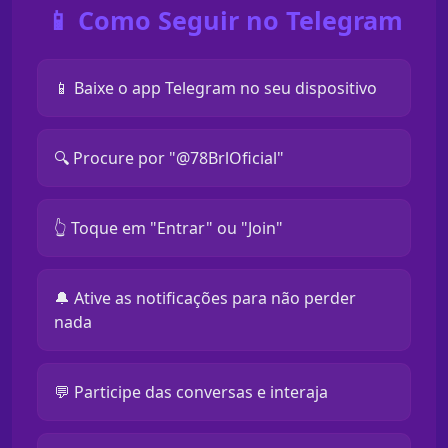
📱 Como Seguir no Telegram
📱 Baixe o app Telegram no seu dispositivo
🔍 Procure por "@78BrlOficial"
👆 Toque em "Entrar" ou "Join"
🔔 Ative as notificações para não perder
nada
💬 Participe das conversas e interaja