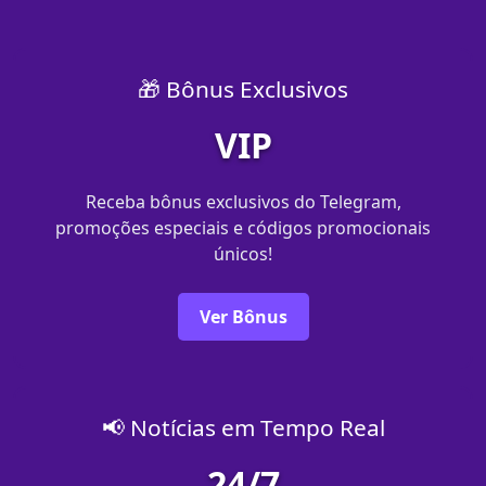
🎁 Bônus Exclusivos
VIP
Receba bônus exclusivos do Telegram,
promoções especiais e códigos promocionais
únicos!
Ver Bônus
📢 Notícias em Tempo Real
24/7