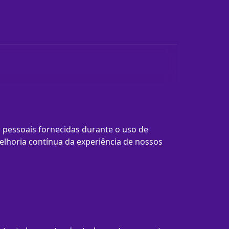
 pessoais fornecidas durante o uso de
elhoria contínua da experiência de nossos