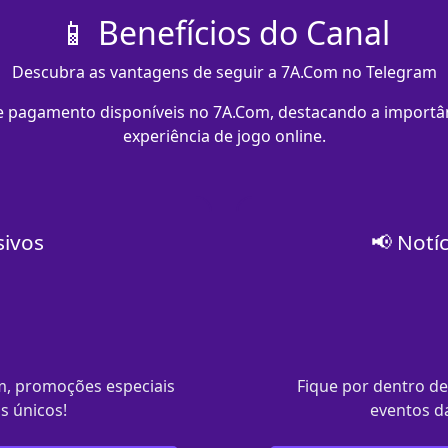
📱 Benefícios do Canal
Descubra as vantagens de seguir a 7A.Com no Telegram
e pagamento disponíveis no 7A.Com, destacando a importân
experiência de jogo online.
sivos
📢 Notí
m, promoções especiais
Fique por dentro d
s únicos!
eventos d