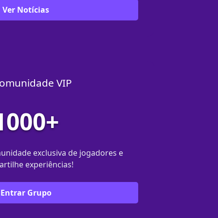
Ver Notícias
Comunidade VIP
1000+
unidade exclusiva de jogadores e
rtilhe experiências!
Entrar Grupo