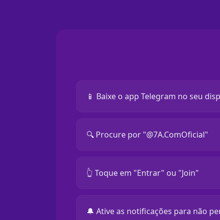
📱 Baixe o app Telegram no seu disp
🔍 Procure por "@7A.ComOficial"
👆 Toque em "Entrar" ou "Join"
🔔 Ative as notificações para não p