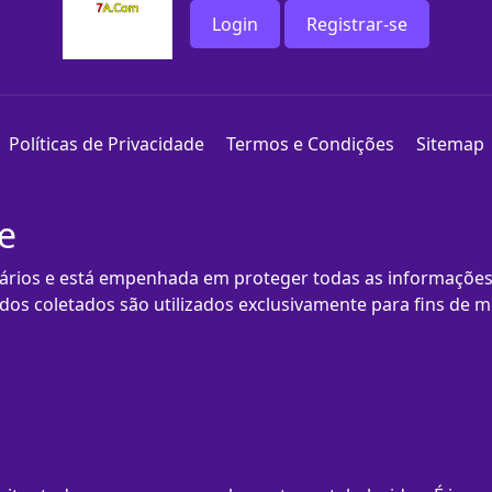
Login
Registrar-se
Políticas de Privacidade
Termos e Condições
Sitemap
de
uários e está empenhada em proteger todas as informações
os coletados são utilizados exclusivamente para fins de m