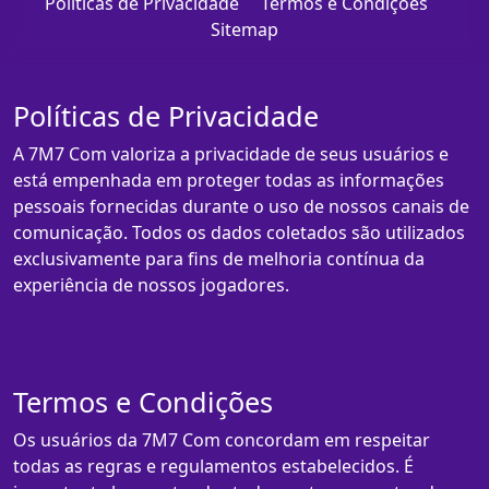
Políticas de Privacidade
Termos e Condições
Sitemap
Políticas de Privacidade
A 7M7 Com valoriza a privacidade de seus usuários e
está empenhada em proteger todas as informações
pessoais fornecidas durante o uso de nossos canais de
comunicação. Todos os dados coletados são utilizados
exclusivamente para fins de melhoria contínua da
experiência de nossos jogadores.
Termos e Condições
Os usuários da 7M7 Com concordam em respeitar
todas as regras e regulamentos estabelecidos. É