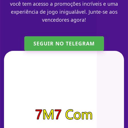
você tem acesso a promoções incríveis e uma
experiência de jogo inigualável. Junte-se aos
vencedores agora!
SEGUIR NO TELEGRAM