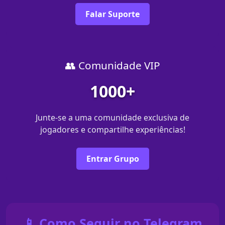
Falar Suporte
👥 Comunidade VIP
1000+
Junte-se a uma comunidade exclusiva de
jogadores e compartilhe experiências!
Entrar Grupo
📱 Como Seguir no Telegram