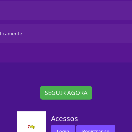
a
aticamente
SEGUIR AGORA
Acessos
Login
Registrar-se