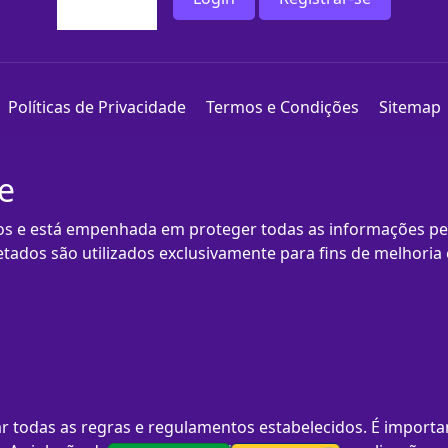
Políticas de Privacidade
Termos e Condições
Sitemap
de
rios e está empenhada em proteger todas as informações p
tados são utilizados exclusivamente para fins de melhoria
 todas as regras e regulamentos estabelecidos. É importan