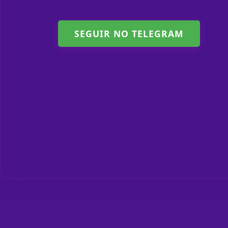
SEGUIR NO TELEGRAM