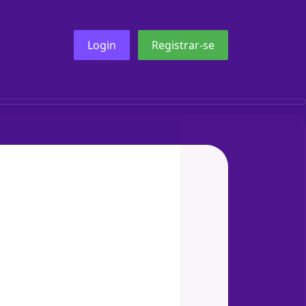
Login
Registrar-se