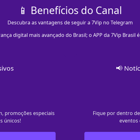
📱 Benefícios do Canal
Descubra as vantagens de seguir a 7Vip no Telegram
ça digital mais avançado do Brasil; o APP da 7Vip Brasil é e
sivos
📢 Notí
m, promoções especiais
Fique por dentro d
s únicos!
eventos 