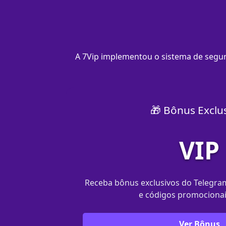
A 7Vip implementou o sistema de seguran
🎁 Bônus Exclu
VIP
Receba bônus exclusivos do Telegra
e códigos promocionai
Ver Bônus