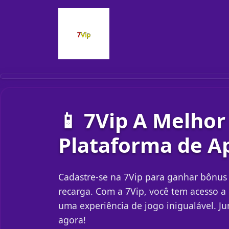
📱 7Vip A Melhor
Plataforma de A
Cadastre-se na 7Vip para ganhar bônus
recarga. Com a 7Vip, você tem acesso a
uma experiência de jogo inigualável. J
agora!