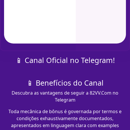
📱 Canal Oficial no Telegram!
📱 Benefícios do Canal
Descubra as vantagens de seguir a 82VV.Com no
Telegram
Toda mecânica de bônus é governada por termos e
condições exhaustivamente documentados,
apresentados em linguagem clara com examples