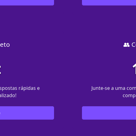
reto
👥 
t
espostas rápidas e
Junte-se a uma com
lizado!
compa
e