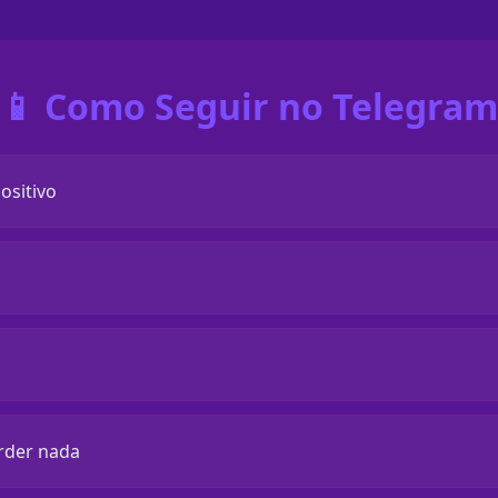
📱 Como Seguir no Telegram
ositivo
erder nada