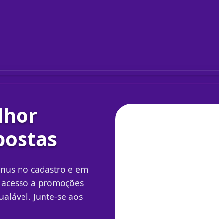
lhor
postas
nus no cadastro e em
 acesso a promoções
ualável. Junte-se aos