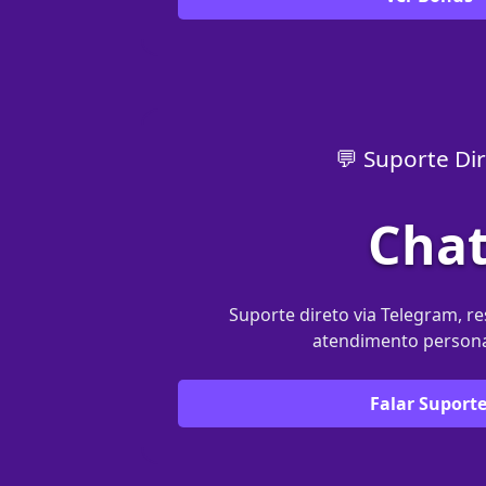
💬 Suporte Di
Cha
Suporte direto via Telegram, r
atendimento persona
Falar Suport