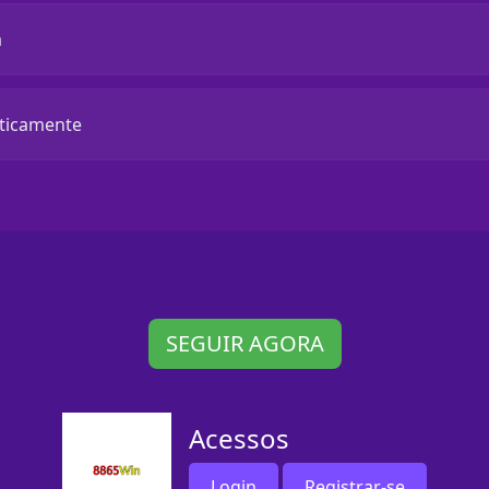
a
aticamente
SEGUIR AGORA
Acessos
Login
Registrar-se