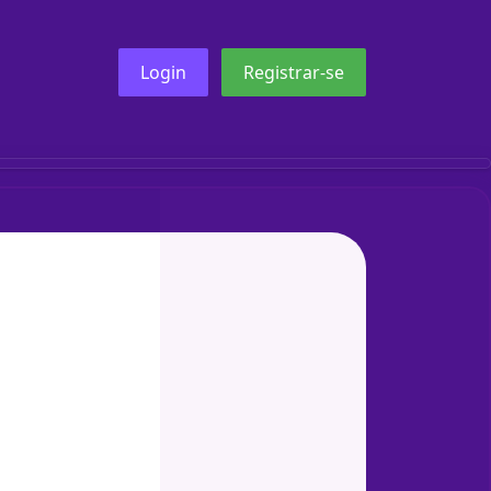
Login
Registrar-se