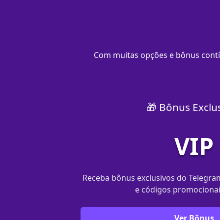
Com muitas opções e bônus contín
🎁 Bônus Exclu
VIP
Receba bônus exclusivos do Telegra
e códigos promocionai
Ver Bônus