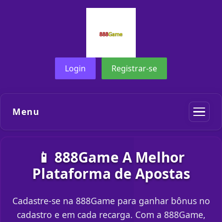
Login
Registrar-se
Menu
📱 888Game A Melhor
Plataforma de Apostas
Cadastre-se na 888Game para ganhar bônus no
cadastro e em cada recarga. Com a 888Game,