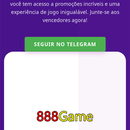
você tem acesso a promoções incríveis e uma
experiência de jogo inigualável. Junte-se aos
vencedores agora!
SEGUIR NO TELEGRAM