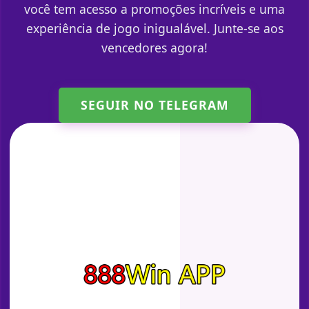
você tem acesso a promoções incríveis e uma
experiência de jogo inigualável. Junte-se aos
vencedores agora!
SEGUIR NO TELEGRAM