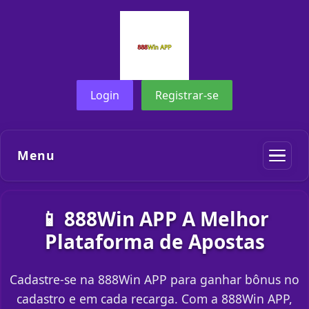
Login
Registrar-se
Menu
📱 888Win APP A Melhor
Plataforma de Apostas
Cadastre-se na 888Win APP para ganhar bônus no
cadastro e em cada recarga. Com a 888Win APP,