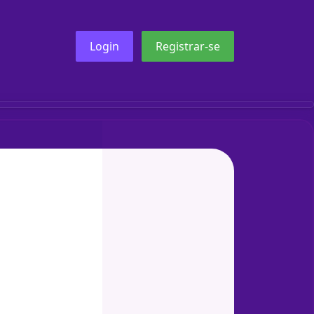
Login
Registrar-se