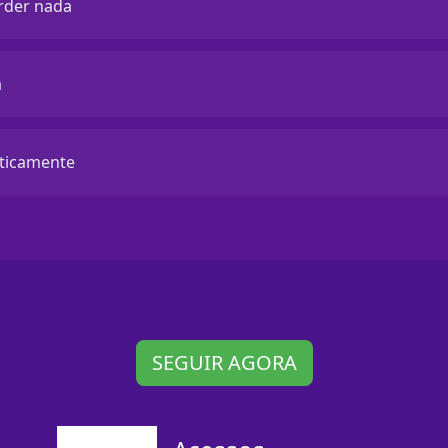
erder nada
a
aticamente
SEGUIR AGORA