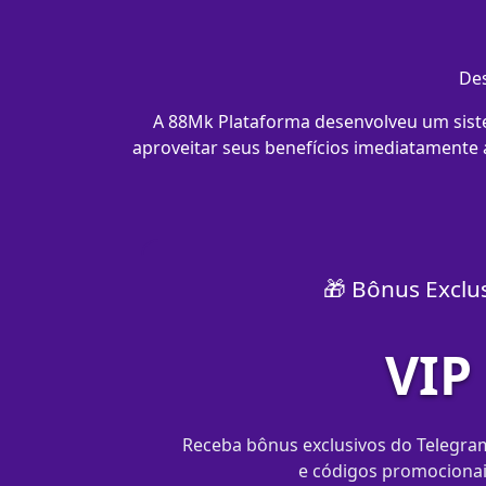
Des
A 88Mk Plataforma desenvolveu um siste
aproveitar seus benefícios imediatamente 
🎁 Bônus Exclu
VIP
Receba bônus exclusivos do Telegra
e códigos promocionai