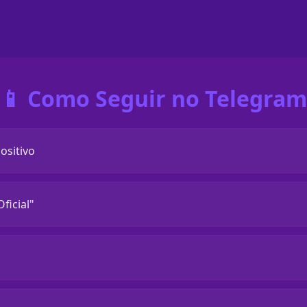
📱 Como Seguir no Telegram
ositivo
ficial"