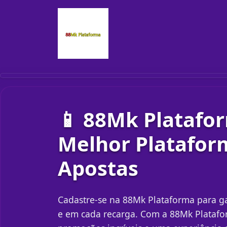
📱 88Mk Platafo
Melhor Platafor
Apostas
Cadastre-se na 88Mk Plataforma para g
e em cada recarga. Com a 88Mk Platafo