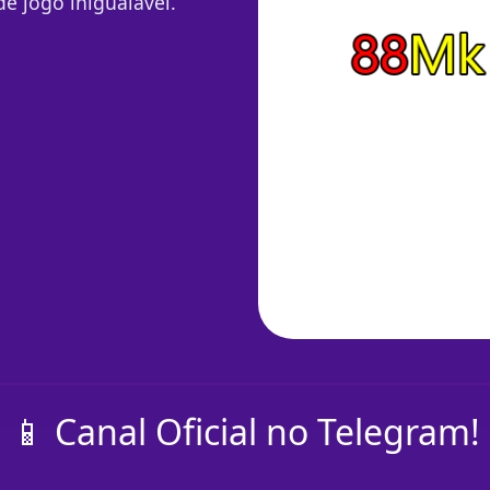
e jogo inigualável.
📱 Canal Oficial no Telegram!