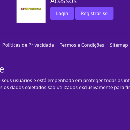
Acessos
Login
Registrar-se
Políticas de Privacidade
Termos e Condições
Sitemap
de
de seus usuários e está empenhada em proteger todas as in
 os dados coletados são utilizados exclusivamente para fi