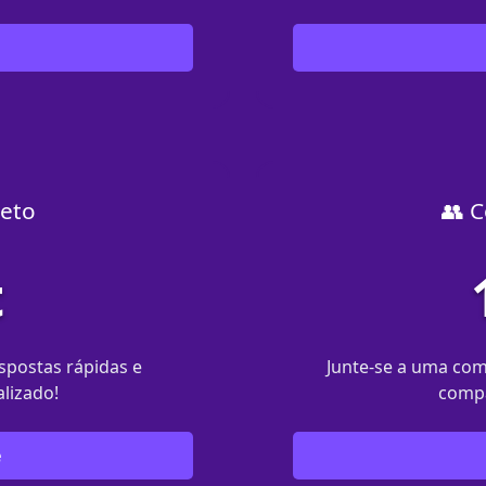
reto
👥 
t
espostas rápidas e
Junte-se a uma com
lizado!
compa
e